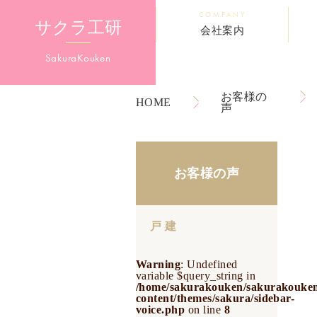
COMPANY
サクラ工研
会社案内
Sakura
Kouken
お客様の
HOME
声
お客様の声
戸 建
Warning
: Undefined
variable $query_string in
/home/sakurakouken/sakurakouken
content/themes/sakura/sidebar-
voice.php
on line
8