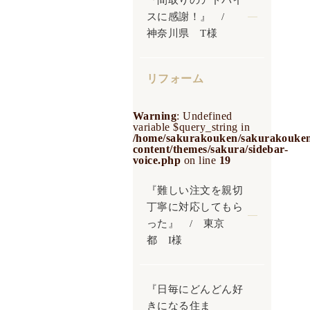
『間取りのアドバイ
スに感謝！』 /
神奈川県 T様
リフォーム
Warning
: Undefined
variable $query_string in
/home/sakurakouken/sakurakouken
content/themes/sakura/sidebar-
voice.php
on line
19
『難しい注文を親切
丁寧に対応してもら
った』 / 東京
都 I様
『日毎にどんどん好
きになる住ま