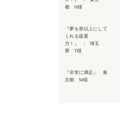
都 H様
『夢を形以上にして
くれる提案
力！』 / 埼玉
県 T様
『非常に満足』 東
京都 M様