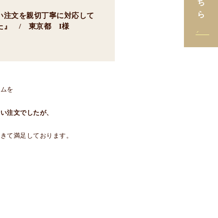
い注文を親切丁寧に対応して
た』 / 東京都 I様
ームを
しい注文でしたが、
できて満足しております。