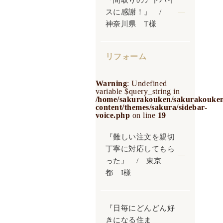
『間取りのアドバイ
スに感謝！』 /
神奈川県 T様
リフォーム
Warning
: Undefined
variable $query_string in
/home/sakurakouken/sakurakouken
content/themes/sakura/sidebar-
voice.php
on line
19
『難しい注文を親切
丁寧に対応してもら
った』 / 東京
都 I様
『日毎にどんどん好
きになる住ま