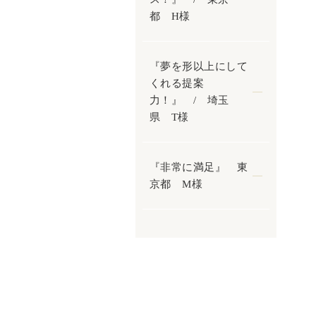
都 H様
『夢を形以上にして
くれる提案
力！』 / 埼玉
県 T様
『非常に満足』 東
京都 M様