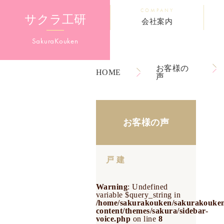
COMPANY
サクラ工研
会社案内
Sakura
Kouken
お客様の
HOME
声
お客様の声
戸 建
Warning
: Undefined
variable $query_string in
/home/sakurakouken/sakurakouken
content/themes/sakura/sidebar-
voice.php
on line
8