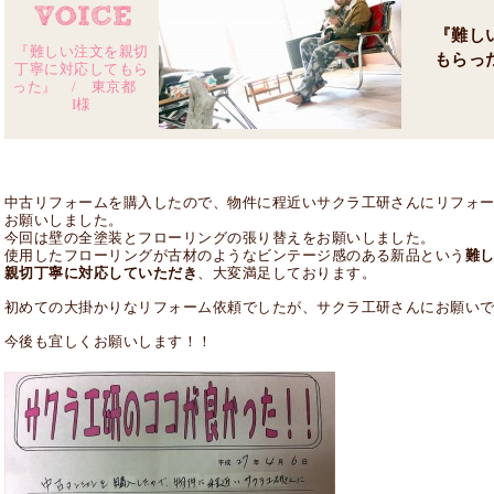
『難し
『難しい注文を親切
もらっ
丁寧に対応してもら
った』 / 東京都
I様
中古リフォームを購入したので、物件に程近いサクラ工研さんにリフォ
お願いしました。
今回は壁の全塗装とフローリングの張り替えをお願いしました。
使用したフローリングが古材のようなビンテージ感のある新品という
難
親切丁寧に対応していただき
、大変満足しております。
初めての大掛かりなリフォーム依頼でしたが、サクラ工研さんにお願い
今後も宜しくお願いします！！